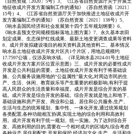
（自然资规〔2020〕5号）3、《江苏省自然资源厅关于开展土
地征收成片开发方案编制工作的通知》（苏自然资函〔2021〕
15号）4、《江苏省自然资源厅关于加快推进土地征收成片开
发方案编制工作的通知》（苏自然资发〔2021〕138号）5、
《响水县国民经济和社会发展第十四个五年规划纲要》6、
《响水县预支空间规模指标落地上图方案》7、永久基本农田
划定成果、生态保护红线成果、最新土地变更调查成果等资料
8、成片开发拟建设项目的相关资料及其他资料二、基本情况
响水县土地征收成片开发片区共1个片区，用地总规模约
17.7597公顷，仅涉及响水镇。（详见响水县2024-01号土地征
收成片开发方案片区位置示意图）三、成片开发的必要性成片
开发是公共利益的需要。土地征收成片开发有利于将基础设
施、公共服务设施用地的“公益属性”最大化,对周边市民的生
产、生活、休闲、教育娱乐等产生重要的积极影响,有利于提
高人民群众的生活质量和幸福度。成片开发是综合开发的基
础。成片开发是综合开发的基础。综合开发就是地上和地下、
基础设施和房产开发、商业和公益、居住和公共服务,生产、
生活与生态的统筹规划、集中性、一体化开发,通过统筹规划
各类配置,各种功能相互协调,实现土地的综合利用和高效利
用。成片开发有利于统一规划、统一实施。为了达到综合开
发、高效利用的目的,需要在一个相对成片的区域内,综合考虑
各种业态,居住和配套,开发和保护,经济与文化,生产、生活和生