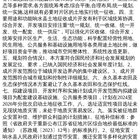
态等多种需求,各方面统筹考虑,综合平衡,合理布局,统一规划,
统一实施,这样就有必要对片区的土地实行统一征收。四、主
要用途和功能响水县土地征收成片开发有利于区域统筹协调、
综合开发。开发项目安排注重“统一规划、统一收储、统一开
发、统一配套、统一供应”，可以强化片区收储、综合开发，
统筹安排片区生产、生活、生态功能，科学配置经营性用地、
民生用地、公共服务和基础设施用地等各类用途土地比例，做
好项目资金平衡，推动城市空间整体性、系统性改造更新。
五、规划符合情况1、本方案符合国民经济和社会发展规划的
发展定位、要求，已纳入国民经济和社会发展年度计划。2、
成片开发范围位于城镇开发边界内的集中建设区。3、成片开
发范围符合城市规划和控制性详细规划。六、永久基本农田及
生态保护情况本方案避让了永久基本农田和生态保护红线。
七、拟建设项目、开发时序和实施计划成片开发范围内拟建设
项目为配套建设基础设施、公共服务类项目，计划在2024至
2026年分批次启动土地征收工作。八、选址适宜性项目选址未
见现状地质灾害，未处于地质灾害易发区。九、落实被征地群
众安置补偿、维护群众利益的计划措施1、征地补偿标准：参
照《省政府关于重新公布江苏省征地片区综合地价最低标准的
通知》（苏政规〔2023〕12号）的标准执行。2、征地安置：
响水县人民政府计划通过货币安置、搬迁安置等多样化的安置