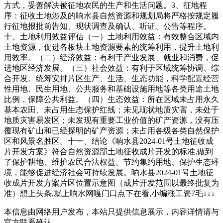
方式，妥善解决被征地农民的生产和生活问题。3、征地程
序：征收土地涉及的响水县自然资源和规划局将严格按规定履
行征地报批前告知、现状调查及确认、听证、公告等程序。
十、土地利用效益评估（一）土地利用效益：有效整合区域内
土地资源，促进各板块土地资源要素的统筹利用，提升土地利
用效率。（二）经济效益：有利于产业发展、就业和消费，促
进地区经济发展。（三）社会效益：有利于区域统筹协调、综
合开发。统筹安排片区生产、生活、生态功能，科学配置经营
性用地、民生用地、公共服务和基础设施用地等各类用途土地
比例，保障公共利益。（四）生态效益：所在区域未占用永久
基本农田、未占用生态保护红线；未见现状地质灾害，未处于
地质灾害易发区；未发现有重要工业价值的矿产资源，没有压
覆现有矿山和已经探明的矿产资源；未占用各级各类自然保护
区和风景名胜区。十一、结论《响水县2024-01号土地征收成
片开发方案》符合自然资源部土地征收成片开发的标准,做到
了保护耕地、维护农民合法权益、节约集约用地、保护生态环
境，能够促进经济社会可持续发展。响水县2024-01号土地征
收成片开发方案片区位置示意图（成片开发范围以最终批复为
准）想上头条,就上响水网嘎门口点下在看,小编涨工资7毛↓↓↓
本信息由网络用户发布，
本站只提供信息展示，内容详情请与
官方联系确认。