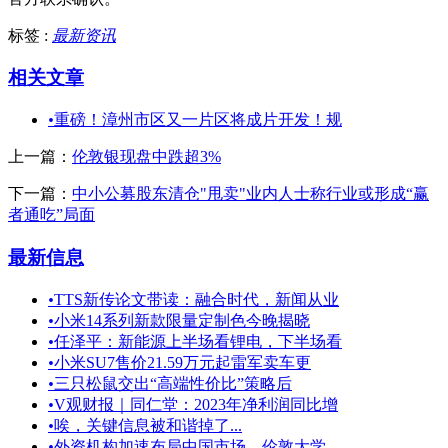
标签 :
最新资讯
相关文章
•
重磅！漳州市区又一片区将成片开发！规
上一篇：
伦敦银现盘中跌超3%
下一篇：
中小公募股东清仓"甩卖"业内人士称行业或形成“赢
者通吃”局面
最新信息
•
TTS新传论文带读：融合时代，新闻从业
•
小米14系列新款限量定制色今晚揭晓
•
任泽平：新能源上半场看锂电，下半场看
•
小米SU7售价21.59万元起雷军卖车更
•
三只松鼠交出“高端性价比”策略后
•
V观财报｜同仁堂：2023年净利润同比增
•
唉，关键信息被和谐掉了...
•
外资机构加速布局中国市场，伦敦大学