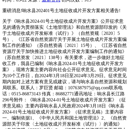
重磅消息!响水县202401号土地征收成片开发方案相关通告!
关于《响水县2024-01号土地征收成片开发方案》公开征求意
见的通告为贯彻落实《土地管理法》和自然资源部印发的《关
于土地征收成片开发标准（试行）》（自然资规〔2020〕5
号）、《江苏省自然资源厅关于开展土地征收成片开发方案编
制工作的通知》（苏自然资函〔2021〕15号）、《江苏省自然
资源厅关于加快推进土地征收成片开发方案编制工作的通知》
（苏自然资发〔2021〕138号）有关要求，进一步做好土地征
收工作，我县已编制《响水县2024-01号土地征收成片开发方
案》，现将方案主要内容向社会公开征求意见。征求意见时间
为10个工作日，自2024年3月18日至2024年3月29日。征求意见
期内如对上述方案有意见或建议，请与响水县自然资源和规划
局联系。联系人：罗巨贤 邮箱：1076387975@qq.com联系电
话：0515-86873143 传真：86882771通讯地址：响水县长江路
296号附件：《响水县2024-01号土地征收成片开发方案》（征
求意见稿）主要内容响水县人民政府2024年3月18日《响水县
2024-01号土地征收成片开发方案》（征求意见稿）主要内容
一、编制依据1、《中华人民共和国土地管理法》2、《自然资
源部关于印发〈土地征收成片开发标准（试行）〉的通知》