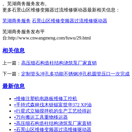
。芜湖商务服务发布。
更多石景山区维修变频器过流维修驱动器最新相关信息：
芜湖商务服务
石景山区维修变频器过流维修驱动器
芜湖商务服务发布平
台:http://www.cnwangmeng.com/fuwu/29.html
相关信息
上一篇：
高压细石构造柱结构浇筑泵厂家直销
下一篇：
定制管头冲孔多功能不锈钢冲孔机圆管压口一次完成
最新信息
•
维修注塑机电路板维修工控机
•
手持式森林伐木链锯富世华372 XP油
•
行星式立轴搅拌机的生产工艺经得起
•
万向搬运工具重物移运器
•
高压细石构造柱结构浇筑泵厂家直销
•
石景山区维修变频器过流维修驱动器