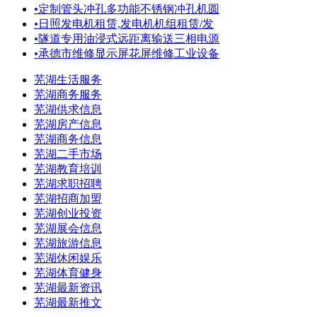
•
定制管头冲孔多功能不锈钢冲孔机圆
•
日照发电机租赁,发电机机组租赁/发
•
隧道专用油浸式远距离输送三相电源
•
承德市维修显示屏花屏维修工业设备
芜湖生活服务
芜湖商务服务
芜湖供求信息
芜湖房产信息
芜湖商务信息
芜湖二手市场
芜湖教育培训
芜湖求职招聘
芜湖招商加盟
芜湖创业投资
芜湖展会信息
芜湖旅游信息
芜湖休闲娱乐
芜湖体育健身
芜湖最新资讯
芜湖最新推文