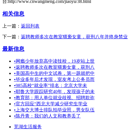
台:http://www.cnwangmeng.com/jiaoyu/38.html
相关信息
上一篇：
返回列表
下一篇：
返聘教师多次在教室猥亵女童，获刑八年并终身禁业
最新信息
•
网瘾少年放弃高中读技校，19岁站上世
•
返聘教师多次在教室猥亵女童，获刑八
•
美国高中生的中文试卷，第一题就把中
•
毕业多年后才发现，室友考上公务员而
•
985高校“就业率”排名：北京大学未
•
耶鲁大学跟踪研究40年，发现孩子的未
•
教育部：用人单位就业歧视、招聘欺诈
•
官方回应“西北大学减少研究生学业
•
上海交大博士排队拍毕业照，男女队伍
•
陈丹青：我们的人文和教养丢了
芜湖生活服务