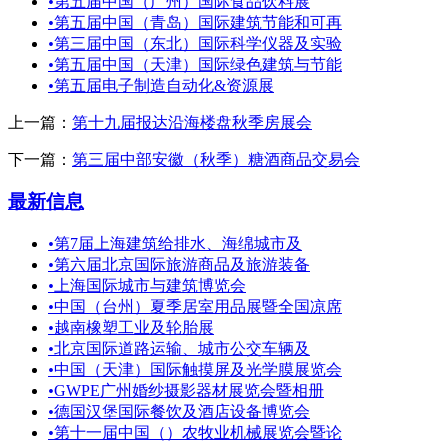
•
第五届中国（广州）国际食品饮料展
•
第五届中国（青岛）国际建筑节能和可再
•
第三届中国（东北）国际科学仪器及实验
•
第五届中国（天津）国际绿色建筑与节能
•
第五届电子制造自动化&资源展
上一篇：
第十九届报达沿海楼盘秋季房展会
下一篇：
第三届中部安徽（秋季）糖酒商品交易会
最新信息
•
第7届上海建筑给排水、海绵城市及
•
第六届北京国际旅游商品及旅游装备
•
上海国际城市与建筑博览会
•
中国（台州）夏季居室用品展暨全国凉席
•
越南橡塑工业及轮胎展
•
北京国际道路运输、城市公交车辆及
•
中国（天津）国际触摸屏及光学膜展览会
•
GWPE广州婚纱摄影器材展览会暨相册
•
德国汉堡国际餐饮及酒店设备博览会
•
第十一届中国（）农牧业机械展览会暨论