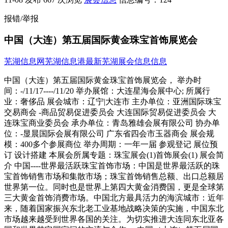
报错/举报
中国（大连）第五届国际黄金珠宝首饰展览会
芜湖信息网
芜湖信息港
最新芜湖展会信息信息
中国（大连）第五届国际黄金珠宝首饰展览会， 举办时
间：-/11/17----/11/20 举办展馆：大连星海会展中心; 所属行
业：奢侈品 展会城市：辽宁|大连市 主办单位：亚洲国际珠宝
交易商会 -商品贸易促进委员会 大连国际贸易促进委员会 大
连珠宝商业委员会 承办单位：青岛雅雄会展有限公司 协办单
位：-显晨国际会展有限公司 广东省四会市玉器商会 展会规
模：400多个参展商位 举办周期：一年一届 参观登记 展位预
订 设计搭建 本展会所属专题：珠宝展会(1)首饰展会(1) 展会简
介 中国----世界最活跃珠宝首饰市场：中国是世界最活跃的珠
宝首饰销售市场和集散市场；珠宝首饰销售总额、出口总额居
世界第一位。同时也是世界上第四大黄金消费国，更是全球第
三大黄金首饰消费市场。中国北方最具活力的海滨城市：近年
来，随着国家振兴东北老工业基地战略决策的实施，中国东北
市场越来越受到世界各国的关注。为切实推进大连同东北亚各