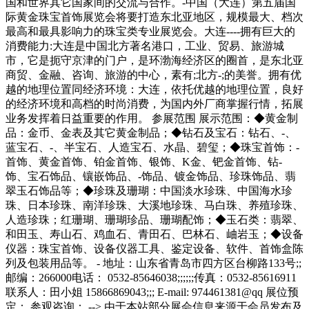
国和世界其它国家间的交流与合作。-中国（大连）第五届国
际黄金珠宝首饰展览会将要打造东北亚地区，规模最大、档次
最高和最具影响力的珠宝类专业展览会。大连----拥有巨大的
消费能力:大连是中国北方著名港口，工业、贸易、旅游城
市，它是扼守京津的门户，是环渤海经济区的圈首，是东北亚
商贸、金融、咨询、旅游的中心，素有;北方-;的美誉。拥有优
越的地理位置同经济环境：大连，依托优越的地理位置，良好
的经济环境和高档的时尚消费，为国内外厂商掌握行情，拓展
业务发挥着日益重要的作用。 参展范围 展示范围：◆黄金制
品：金币、金表及其它黄金制品；◆钻石及宝石：钻石、-、
蓝宝石、-、半宝石、人造宝石、水晶、碧玺；◆珠宝首饰：-
首饰、黄金首饰、铂金首饰、银饰、K金、钯金首饰、钻-
饰、宝石饰品、镶嵌饰品、-饰品、镀金饰品、珍珠饰品、翡
翠玉石饰品等；◆珍珠及珊瑚：中国淡水珍珠、中国海水珍
珠、日本珍珠、南洋珍珠、大溪地珍珠、马白珠、养殖珍珠、
人造珍珠；红珊瑚、珊瑚珍品、珊瑚配饰；◆玉石类：翡翠、
和田玉、寿山石、鸡血石、青田石、巴林石、岫岩玉；◆设备
仪器：珠宝首饰、设备仪器工具、鉴定设备、软件、首饰盒陈
列及包装用品等。 - 地址：山东省青岛市四方区台柳路133号;;
邮编：266000电话： 0532-85646038;;;;;;传真：0532-85616911
联系人：田小姐 15866869043;;; E-mail: 974461381@qq 展位预
定： 参观咨询： --> 由于本站部分展会信息来源于会员发布及