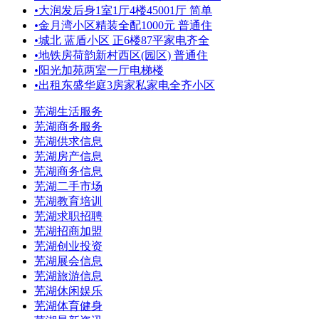
•
大润发后身1室1厅4楼45001厅 简单
•
金月湾小区精装全配1000元 普通住
•
城北 蓝盾小区 正6楼87平家电齐全
•
地铁房荷韵新村西区(园区) 普通住
•
阳光加苑两室一厅电梯楼
•
出租东盛华庭3房家私家电全齐小区
芜湖生活服务
芜湖商务服务
芜湖供求信息
芜湖房产信息
芜湖商务信息
芜湖二手市场
芜湖教育培训
芜湖求职招聘
芜湖招商加盟
芜湖创业投资
芜湖展会信息
芜湖旅游信息
芜湖休闲娱乐
芜湖体育健身