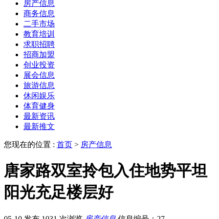
房产信息
商务信息
二手市场
教育培训
求职招聘
招商加盟
创业投资
展会信息
旅游信息
休闲娱乐
体育健身
最新资讯
最新推文
您现在的位置 :
首页
>
房产信息
唐家路双室拎包入住地势平坦
阳光充足楼层好
05-10 发布
1031 次浏览
房产信息
信息编号：27