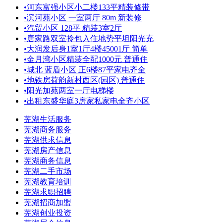
•
河东富强小区小二楼133平精装修带
•
滨河苑小区 一室两厅 80m 新装修
•
汽贸小区 128平 精装3室2厅
•
唐家路双室拎包入住地势平坦阳光充
•
大润发后身1室1厅4楼45001厅 简单
•
金月湾小区精装全配1000元 普通住
•
城北 蓝盾小区 正6楼87平家电齐全
•
地铁房荷韵新村西区(园区) 普通住
•
阳光加苑两室一厅电梯楼
•
出租东盛华庭3房家私家电全齐小区
芜湖生活服务
芜湖商务服务
芜湖供求信息
芜湖房产信息
芜湖商务信息
芜湖二手市场
芜湖教育培训
芜湖求职招聘
芜湖招商加盟
芜湖创业投资