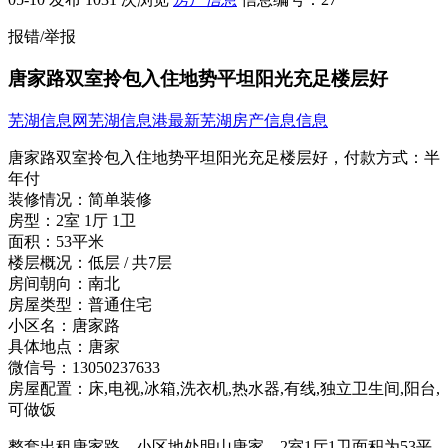
报错/举报
唐家路双室拎包入住地势平坦阳光充足楼层好
芜湖信息网
芜湖信息港
最新芜湖房产信息信息
唐家路双室拎包入住地势平坦阳光充足楼层好，
付款方式：
半
年付
装修情况：
简单装修
房型：
2室 1厅 1卫
面积：
53平米
楼层概况：
低层 / 共7层
房间朝向：
南北
房屋类型：
普通住宅
小区名：
唐家路
具体地点：
唐家
微信号：
13050237633
房屋配置：
床,电视,冰箱,洗衣机,热水器,有线,独立卫生间,阳台,
可做饭
整套出租唐家路，小区地处明山唐家，2室1厅1卫面积为53平