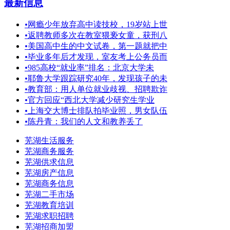
最新信息
•
网瘾少年放弃高中读技校，19岁站上世
•
返聘教师多次在教室猥亵女童，获刑八
•
美国高中生的中文试卷，第一题就把中
•
毕业多年后才发现，室友考上公务员而
•
985高校“就业率”排名：北京大学未
•
耶鲁大学跟踪研究40年，发现孩子的未
•
教育部：用人单位就业歧视、招聘欺诈
•
官方回应“西北大学减少研究生学业
•
上海交大博士排队拍毕业照，男女队伍
•
陈丹青：我们的人文和教养丢了
芜湖生活服务
芜湖商务服务
芜湖供求信息
芜湖房产信息
芜湖商务信息
芜湖二手市场
芜湖教育培训
芜湖求职招聘
芜湖招商加盟