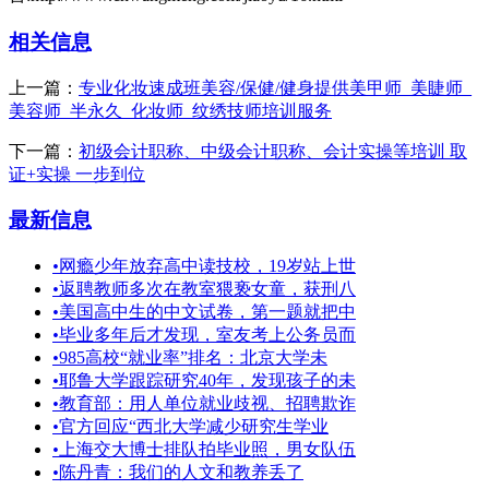
相关信息
上一篇：
专业化妆速成班美容/保健/健身提供美甲师_美睫师_
美容师_半永久_化妆师_纹绣技师培训服务
下一篇：
初级会计职称、中级会计职称、会计实操等培训 取
证+实操 一步到位
最新信息
•
网瘾少年放弃高中读技校，19岁站上世
•
返聘教师多次在教室猥亵女童，获刑八
•
美国高中生的中文试卷，第一题就把中
•
毕业多年后才发现，室友考上公务员而
•
985高校“就业率”排名：北京大学未
•
耶鲁大学跟踪研究40年，发现孩子的未
•
教育部：用人单位就业歧视、招聘欺诈
•
官方回应“西北大学减少研究生学业
•
上海交大博士排队拍毕业照，男女队伍
•
陈丹青：我们的人文和教养丢了