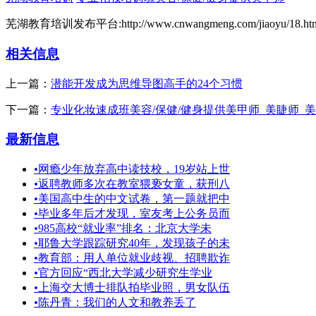
芜湖教育培训发布平台:http://www.cnwangmeng.com/jiaoyu/18.ht
相关信息
上一篇：
潜能开发成为思维导图高手的24个习惯
下一篇：
专业化妆速成班美容/保健/健身提供美甲师_美睫师_
最新信息
•
网瘾少年放弃高中读技校，19岁站上世
•
返聘教师多次在教室猥亵女童，获刑八
•
美国高中生的中文试卷，第一题就把中
•
毕业多年后才发现，室友考上公务员而
•
985高校“就业率”排名：北京大学未
•
耶鲁大学跟踪研究40年，发现孩子的未
•
教育部：用人单位就业歧视、招聘欺诈
•
官方回应“西北大学减少研究生学业
•
上海交大博士排队拍毕业照，男女队伍
•
陈丹青：我们的人文和教养丢了