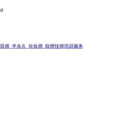
ml
美容师_半永久_化妆师_纹绣技师培训服务