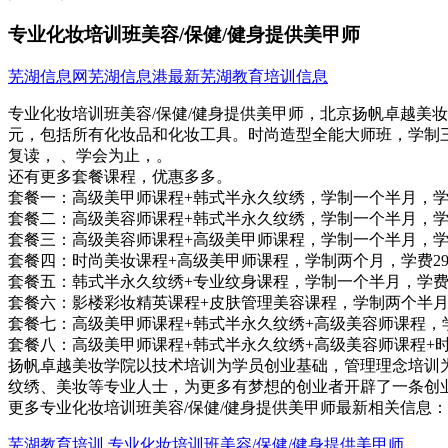
专业化妆培训班美容/保健/健身提供美甲师
芜湖信息网
芜湖信息港
最新芜湖教育培训信息
专业化妆培训班美容/保健/健身提供美甲师，北京扬帆卓越美妆
元，包括所有化妆品和化妆工具。时尚造型全能大师班，学制三
复读， 、学会为止，。
还有更多套餐课程，优惠多多。
套餐一：高级美甲师课程+韩式半永久纹绣，学制一个半月，学费
套餐二：高级美容师课程+韩式半永久纹绣，学制一个半月，学费
套餐三：高级美容师课程+高级美甲师课程，学制一个半月，学费
套餐四：时尚美妆课程+高级美甲师课程，学制两个月，学费29
套餐五：韩式半永久纹绣+专业纹身课程，学制一个半月，学费6
套餐六：影楼彩妆精英课程+皮肤管理美容课程，学制两个半月
套餐七：高级美甲师课程+韩式半永久纹绣+高级美容师课程，学
套餐八：高级美甲师课程+韩式半永久纹绣+高级美容师课程+时
扬帆卓越美妆学院以技术培训为学员创业基础，管理理念培训
纹绣、美妆等专业人士，为更多有梦想的创业者开辟了一条创
更多专业化妆培训班美容/保健/健身提供美甲师最新相关信息：
芜湖教育培训
专业化妆培训班美容/保健/健身提供美甲师